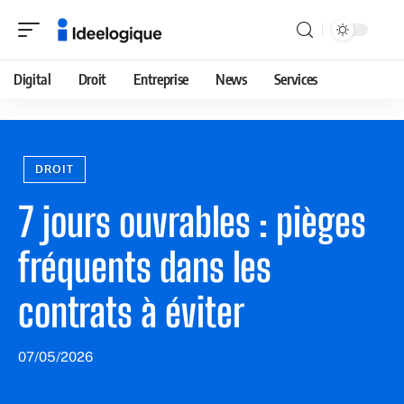
Digital
Droit
Entreprise
News
Services
DROIT
7 jours ouvrables : pièges
fréquents dans les
contrats à éviter
07/05/2026