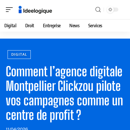
Digital
Droit
Entreprise
News
Services
DIGITAL
Comment l’agence digitale
Montpellier Clickzou pilote
vos campagnes comme un
centre de profit ?
11/04/2026