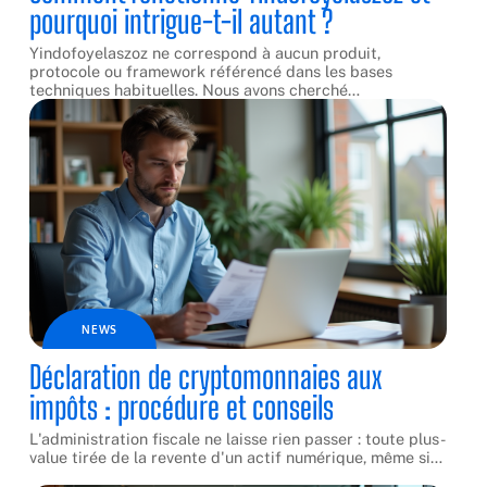
pourquoi intrigue-t-il autant ?
Yindofoyelaszoz ne correspond à aucun produit,
protocole ou framework référencé dans les bases
techniques habituelles. Nous avons cherché
…
NEWS
Déclaration de cryptomonnaies aux
impôts : procédure et conseils
L'administration fiscale ne laisse rien passer : toute plus-
value tirée de la revente d'un actif numérique, même si
…