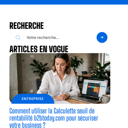
RECHERCHE
ARTICLES EN VOGUE
ENTREPRISE
Comment utiliser la Calculette seuil de
rentabilité b2btoday.com pour sécuriser
votre business ?