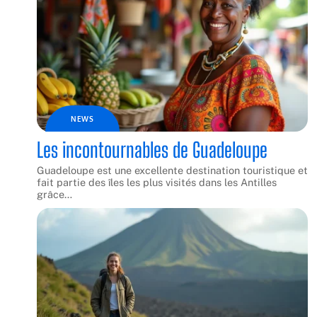
NEWS
Les incontournables de Guadeloupe
Guadeloupe est une excellente destination touristique et
fait partie des îles les plus visités dans les Antilles
grâce
…