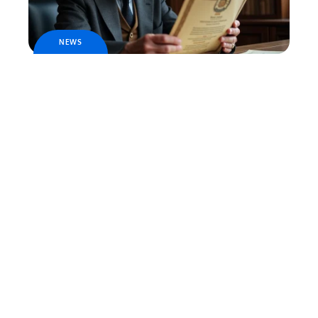
NEWS
La scripophilie
SERVICES
Condoléances pour une collègue : textes
respectueux à envoyer par mail