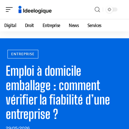
Digital
Droit
Entreprise
News
Services
ENTREPRISE
Emploi à domicile
emballage : comment
vérifier la fiabilité d’une
entreprise ?
29/05/2026