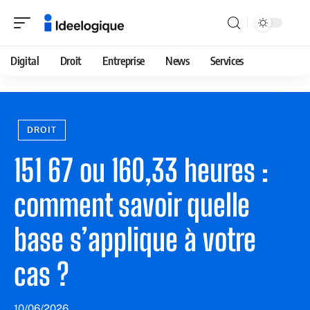
Digital
Droit
Entreprise
News
Services
DROIT
151 67 ou 160,33 heures :
comment savoir quelle
base s’applique à votre
cas ?
10/06/2026