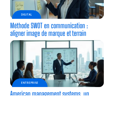
DIGITAL
Méthode SWOT en communication :
aligner image de marque et terrain
ENTREPRISE
American management systems, un
modèle pour les cabinets de conseil de
2026 ?