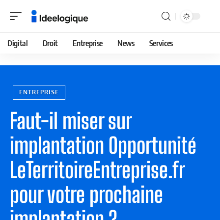
Digital
Droit
Entreprise
News
Services
ENTREPRISE
Faut-il miser sur
implantation Opportunité
LeTerritoireEntreprise.fr
pour votre prochaine
implantation ?