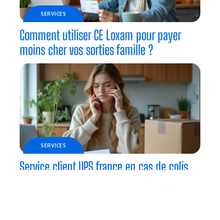
SERVICES
Comment utiliser CE Loxam pour payer
moins cher vos sorties famille ?
SERVICES
Service client UPS france en cas de colis
perdu : étapes, preuves et indemnisations