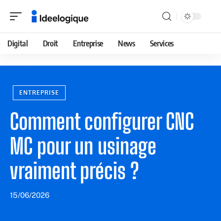
Digital
Droit
Entreprise
News
Services
ENTREPRISE
Comment configurer CNC
MC pour un usinage
vraiment précis ?
15/06/2026