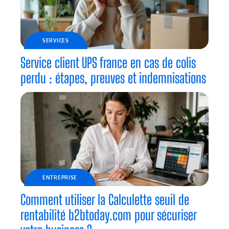
SERVICES
Service client UPS france en cas de colis
perdu : étapes, preuves et indemnisations
ENTREPRISE
Comment utiliser la Calculette seuil de
rentabilité b2btoday.com pour sécuriser