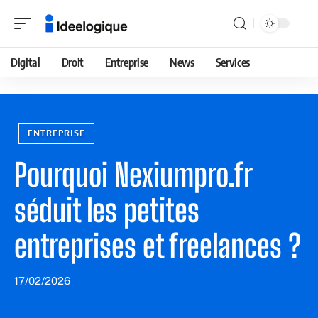
Digital
Droit
Entreprise
News
Services
ENTREPRISE
Pourquoi Nexiumpro.fr
séduit les petites
entreprises et freelances ?
17/02/2026