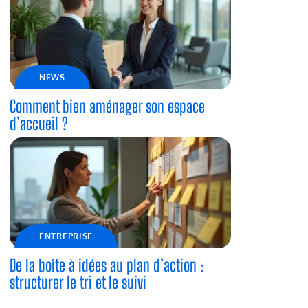
NEWS
Comment bien aménager son espace
d’accueil ?
ENTREPRISE
De la boîte à idées au plan d’action :
structurer le tri et le suivi