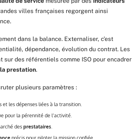
alité de service
mesurée par des
indicateurs
randes villes françaises regorgent ainsi
ance.
ment dans la balance. Externaliser, c’est
dentialité, dépendance, évolution du contrat. Les
nt sur des référentiels comme ISO pour encadrer
 la prestation
.
scruter plusieurs paramètres :
s et les dépenses liées à la transition.
e pour la pérennité de l’activité.
 marché des
prestataires
.
mance
précis pour piloter la mission confiée.