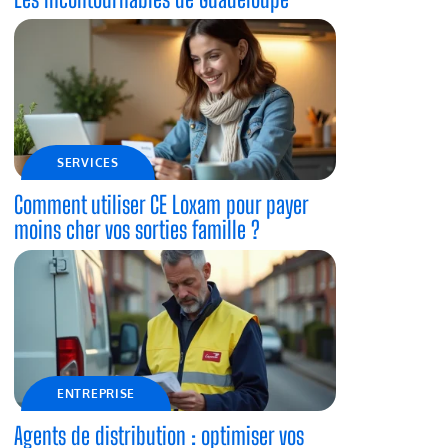
SERVICES
Comment utiliser CE Loxam pour payer
moins cher vos sorties famille ?
ENTREPRISE
Agents de distribution : optimiser vos