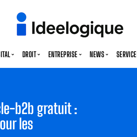
GITAL
DROIT
ENTREPRISE
NEWS
SERVICE
e-b2b gratuit :
our les