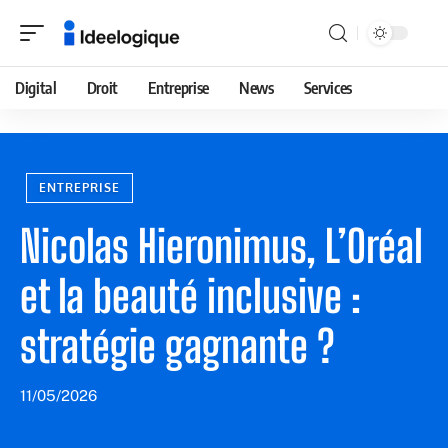
Digital
Droit
Entreprise
News
Services
ENTREPRISE
Nicolas Hieronimus, L’Oréal
et la beauté inclusive :
stratégie gagnante ?
11/05/2026