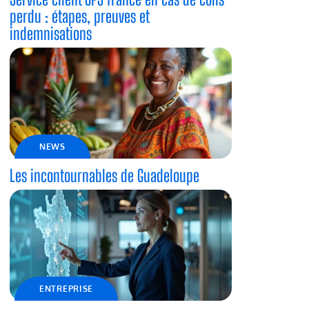
perdu : étapes, preuves et
indemnisations
NEWS
Les incontournables de Guadeloupe
ENTREPRISE