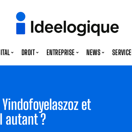
GITAL
DROIT
ENTREPRISE
NEWS
SERVICE
Yindofoyelaszoz et
l autant ?