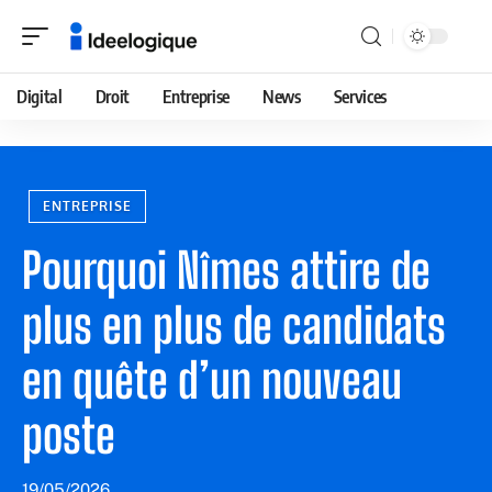
Digital
Droit
Entreprise
News
Services
ENTREPRISE
Pourquoi Nîmes attire de
plus en plus de candidats
en quête d’un nouveau
poste
19/05/2026