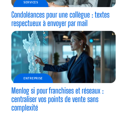
SERVICES
Condoléances pour une collègue : textes
respectueux à envoyer par mail
ENTREPRISE
Menlog si pour franchises et réseaux :
centraliser vos points de vente sans
complexité