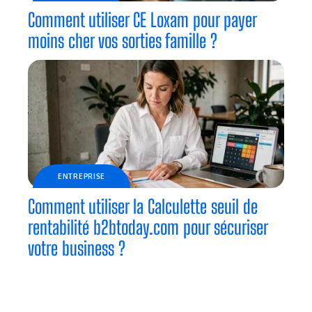
Comment utiliser CE Loxam pour payer
moins cher vos sorties famille ?
ENTREPRISE
Comment utiliser la Calculette seuil de
rentabilité b2btoday.com pour sécuriser
votre business ?