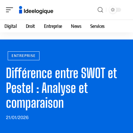
Digital
Droit
Entreprise
News
Services
ENTREPRISE
Différence entre SWOT et
Pestel : Analyse et
comparaison
21/01/2026