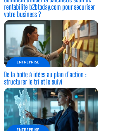
rentabilité b2btoday.com pour sécuriser
votre business ?
ENTREPRISE
De la boîte à idées au plan d’action :
structurer le tri et le suivi
ENTREPRISE