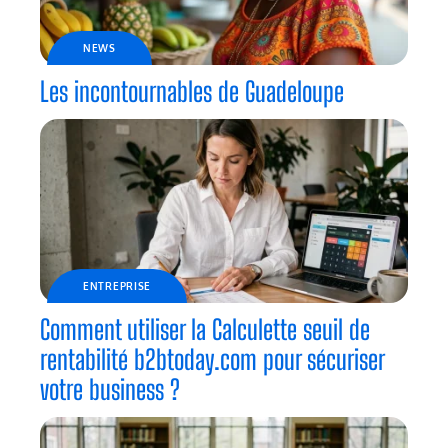
NEWS
Les incontournables de Guadeloupe
ENTREPRISE
Comment utiliser la Calculette seuil de
rentabilité b2btoday.com pour sécuriser
votre business ?