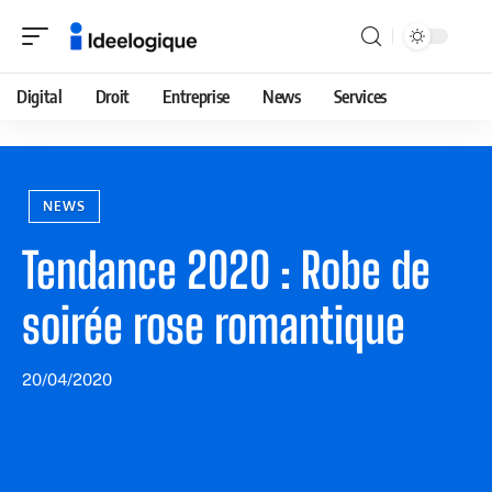
Digital
Droit
Entreprise
News
Services
NEWS
Tendance 2020 : Robe de
soirée rose romantique
20/04/2020