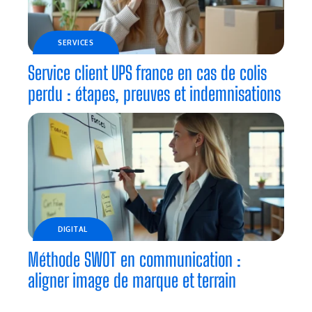
SERVICES
Service client UPS france en cas de colis
perdu : étapes, preuves et indemnisations
DIGITAL
Méthode SWOT en communication :
aligner image de marque et terrain