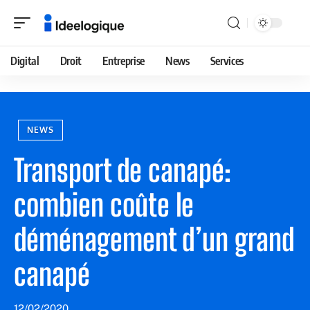
Digital
Droit
Entreprise
News
Services
NEWS
Transport de canapé:
combien coûte le
déménagement d’un grand
canapé
12/02/2020