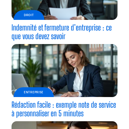
DROIT
Indemnité et fermeture d’entreprise : ce
que vous devez savoir
ENTREPRISE
Rédaction facile : exemple note de service
à personnaliser en 5 minutes