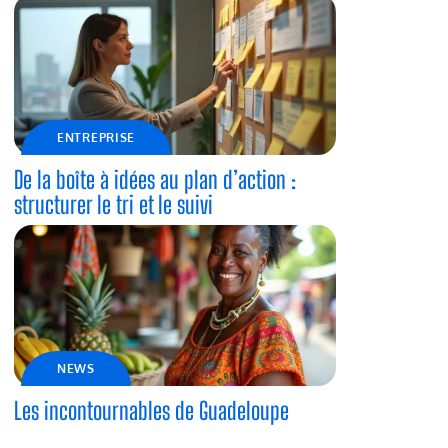
ENTREPRISE
De la boîte à idées au plan d’action :
structurer le tri et le suivi
NEWS
Les incontournables de Guadeloupe