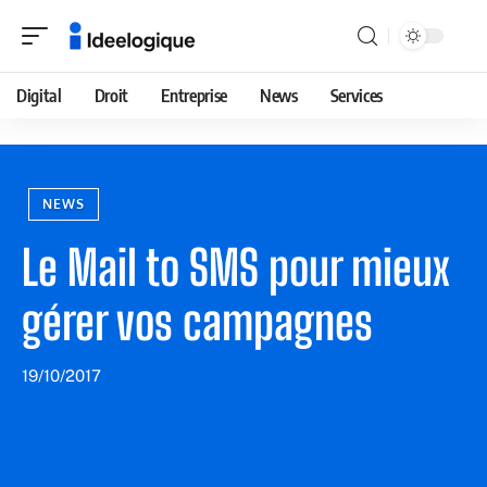
Digital
Droit
Entreprise
News
Services
NEWS
Le Mail to SMS pour mieux
gérer vos campagnes
19/10/2017