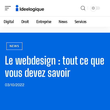
Digital
Droit
Entreprise
News
Services
NEWS
Le webdesign : tout ce que
vous devez savoir
03/10/2022