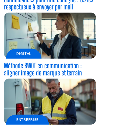
respectueux à envoyer par mail
DIGITAL
Méthode SWOT en communication :
aligner image de marque et terrain
ENTREPRISE