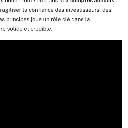
es
donne tout son poids aux
comptes annuels
.
fragiliser la confiance des investisseurs, des
s principes joue un rôle clé dans la
re solide et crédible.