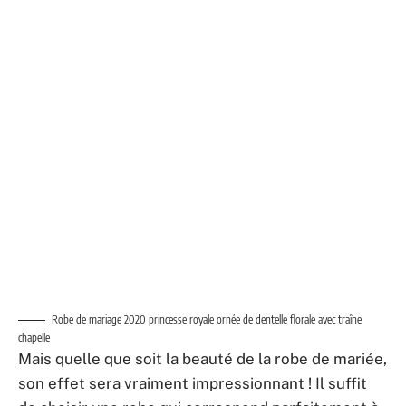
chapelle
Mais quelle que soit la beauté de la robe de mariée,
son effet sera vraiment impressionnant ! Il suffit
de choisir une robe qui correspond parfaitement à
la beauté de la silhouette de la mariée et la tenue
qui correspond autant que possible à ses goûts.
Tissus et nuances de robe de mariée princesse
Robe pour mariage princesse bordeaux simple encolure en V avec bretelle
Spaghetti en satin
La version classique des modèles de robe de
mariée princesse se compose d’une jupe
volumineuse et d’un corset ou d’un haut ajusté.
Les jupons moulants résistant à la forme, les jupes