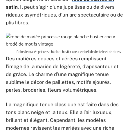
La magnifique tenue classique est faite dans des
tons blanc neige et laiteux. Elle a l’air luxueux,
brillant et élégant. Cependant, les modèles
modernes ravissent les mariées avec une riche
palette de nuances allant des couleurs ivoire et
champagne déjà bien établies au rose original et
exquis, au bleu clair, au citron, à la lavande, à la
menthe et à la pêche. Ces robes sont plus
brillantes, fraîches et élégantes, transformant la
robe moelleuse habituelle.
Il est pratique de le faire dans le salon de mariage
de Persun, où une vaste sélection de
robes de
mariée princesse
est présentée : romantique et
choquante, laconique et luxueuse, colorée et blanc
comme neige. De plus, ici, la mariée pourra
immédiatement récupérer tous les accessoires