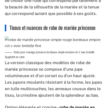
en tulle multicouches, les anneaux cousus dans le
tissu, la crinoline ajoutent de la splendeur au bas.
Option élégante et concise –
robe de mariée en
satin
. Il peut s’agir d’une jupe lisse ou de divers
rideaux asymétriques, d’un arc spectaculaire ou de
plis libres.
Robe de mariée princesse bicolore bustier coeur embelli de dentelle et de strass
Des matières douces et aérées remplissent
l’image de la mariée de légèreté, d’apesanteur et
de grâce. Le charme d’une magnifique tenue
sublime le décor de paillettes, motifs ajourés,
perles, broderies, fleurs volumétriques.