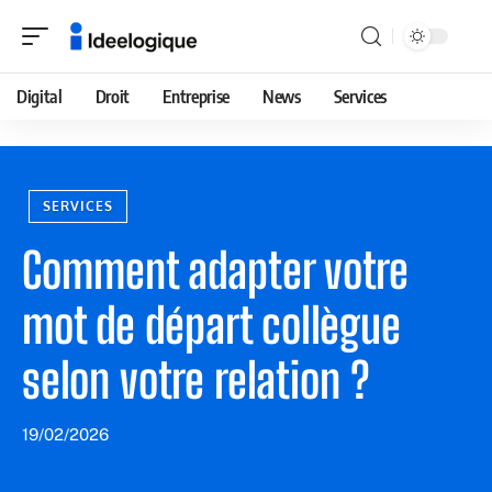
Digital
Droit
Entreprise
News
Services
SERVICES
Comment adapter votre
mot de départ collègue
selon votre relation ?
19/02/2026