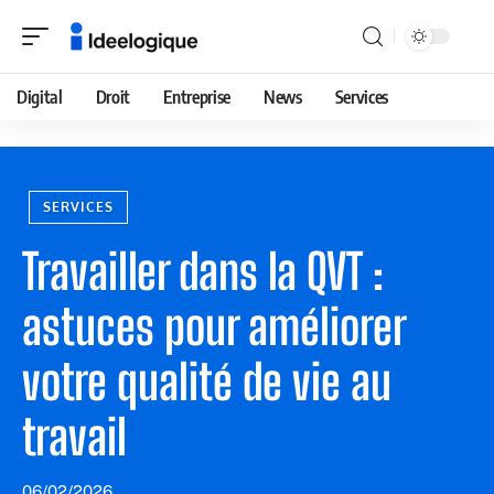
Digital
Droit
Entreprise
News
Services
SERVICES
Travailler dans la QVT :
astuces pour améliorer
votre qualité de vie au
travail
06/02/2026