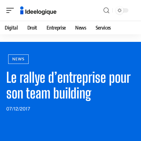
Digital
Droit
Entreprise
News
Services
NEWS
Le rallye d’entreprise pour
son team building
07/12/2017