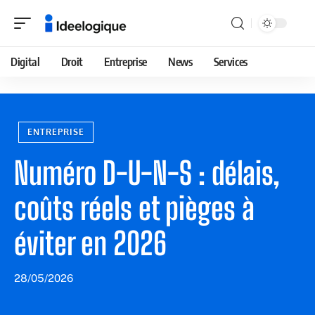
Digital
Droit
Entreprise
News
Services
ENTREPRISE
Numéro D-U-N-S : délais,
coûts réels et pièges à
éviter en 2026
28/05/2026